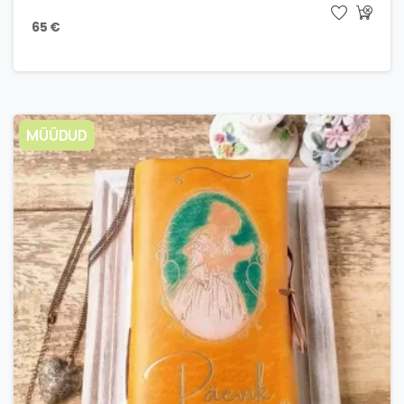
65
€
MÜÜDUD