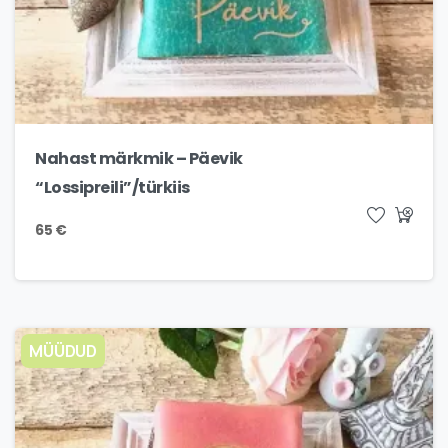
Nahast märkmik – Päevik
“Lossipreili”/türkiis
65
€
MÜÜDUD