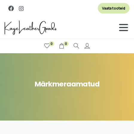
Vaata tooteid
0
0
Otsi
Märkmeraamatud