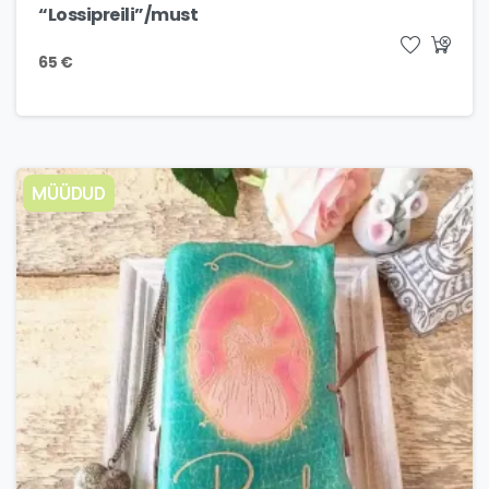
“Lossipreili”/must
65
€
MÜÜDUD