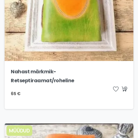
Nahast märkmik-
Retseptiraamat/roheline
65
€
MÜÜDUD