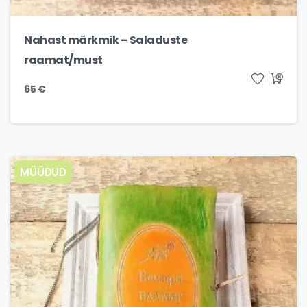
Nahast märkmik – Saladuste
raamat/must
65
€
MÜÜDUD