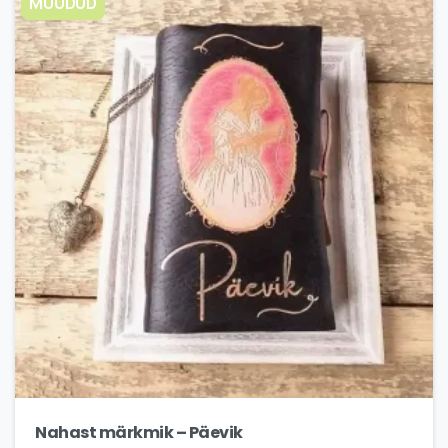
MÜÜDUD
Nahast märkmik – Päevik