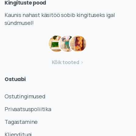
Kingituste
pood
Kaunis nahast käsitöö sobib kingituseks igal
sündmusel!
Kõik tooted
Ostuabi
Ostutingimused
Privaatsuspoliitika
Tagastamine
Klienditugi