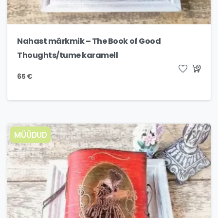
Nahast märkmik – The Book of Good
Thoughts/tume karamell
65
€
MÜÜDUD