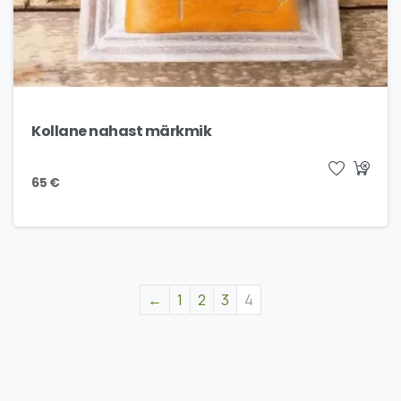
Kollane nahast märkmik
65
€
←
1
2
3
4