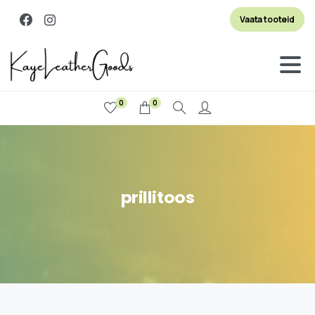
Vaata tooteid
0
0
Otsi
prillitoos