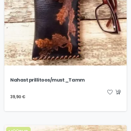
Nahast prillitoos/must _Tamm
39,90
€