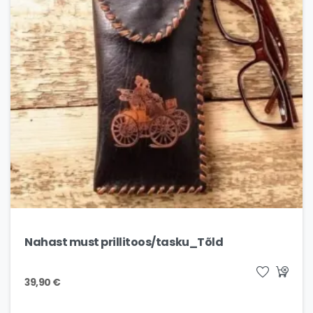
Nahast must prillitoos/tasku_Tõld
39,90
€