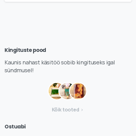
Kingituste
pood
Kaunis nahast käsitöö sobib kingituseks igal
sündmusel!
Kõik tooted
Ostuabi