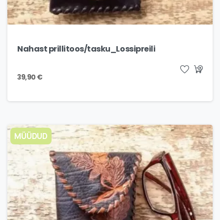
Nahast prillitoos/tasku_Lossipreili
39,90
€
MÜÜDUD