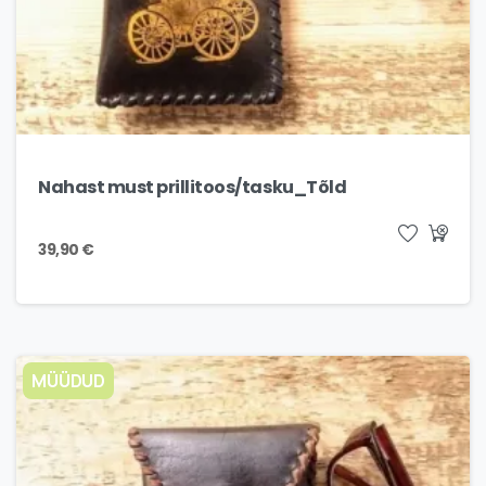
Nahast must prillitoos/tasku_Tõld
39,90
€
MÜÜDUD