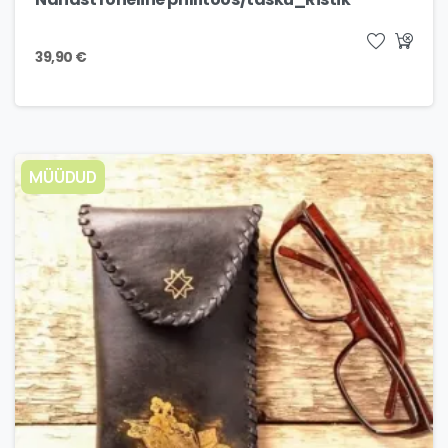
39,90
€
MÜÜDUD