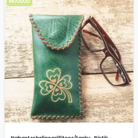
MÜÜDUD
Nahast roheline prillitoos/tasku_Ristik