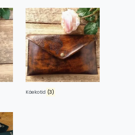
Käekotid
(3)