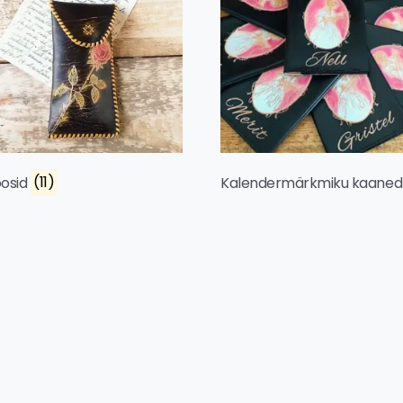
toosid
(11)
Kalendermärkmiku kaane