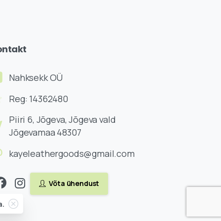
ontakt
Nahksekk OÜ
Reg: 14362480
Piiri 6, Jõgeva, Jõgeva vald
Jõgevamaa 48307
kayeleathergoods@gmail.com
Võta ühendust
Close
a.