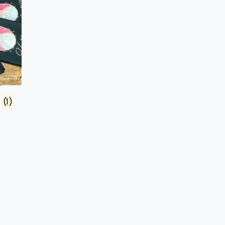
d
(1)