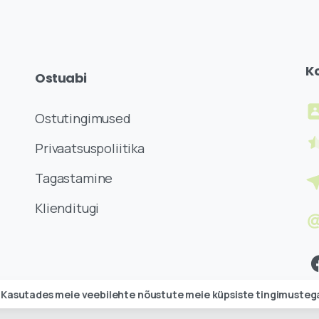
K
Ostuabi
Ostutingimused
Privaatsuspoliitika
Tagastamine
Klienditugi
Kasutades meie veebilehte nõustute
meie küpsiste tingimusteg