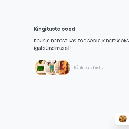
Kingituste
pood
Kaunis nahast käsitöö sobib kingituseks
igal sündmusel!
Kõik tooted