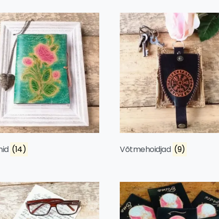
mid
(14)
Võtmehoidjad
(9)