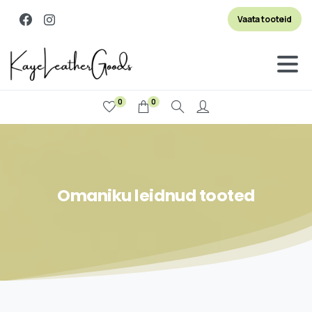
Vaata tooteid
0
0
Search
Omaniku
leidnud
tooted