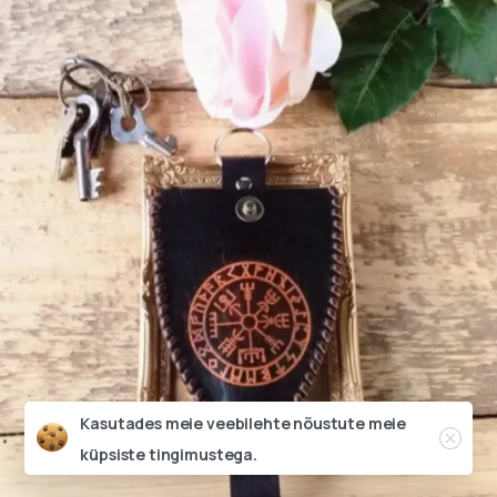
Prillitoos
Close
Kasutades meie veebilehte nõustute
meie
küpsiste tingimustega.