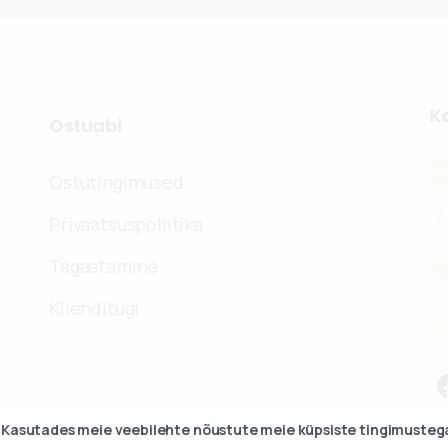
K
Ostuabi
Ostutingimused
Privaatsuspoliitika
Tagastamine
Klienditugi
Kasutades meie veebilehte nõustute
meie küpsiste tingimusteg