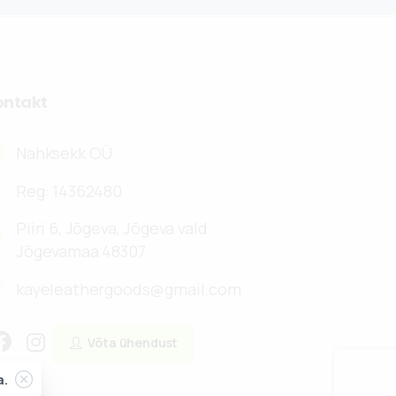
ontakt
Nahksekk OÜ
Reg: 14362480
Piiri 6, Jõgeva, Jõgeva vald
Jõgevamaa 48307
kayeleathergoods@gmail.com
Võta ühendust
Close
a.