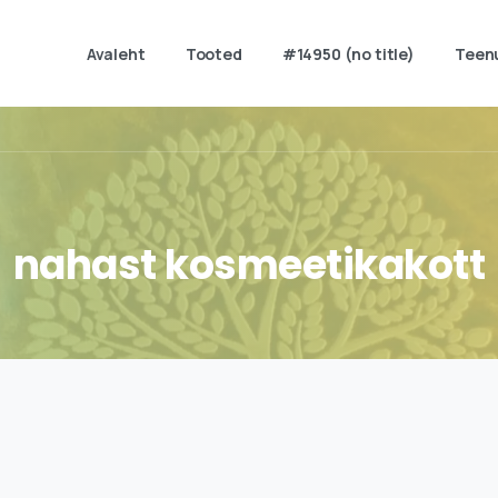
Avaleht
Tooted
#14950 (no title)
Teen
nahast
kosmeetikakott