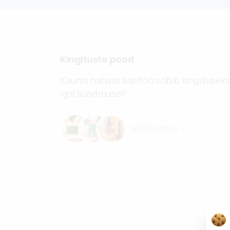
Kingituste
pood
Kaunis nahast käsitöö sobib kingituseks
igal sündmusel!
Kõik tooted