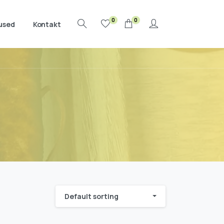
0
0
used
Kontakt
Search
Default sorting