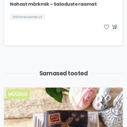
Nahast märkmik – Saladuste raamat
Märkmeraamatud
Sarnased tooted
MÜÜDUD