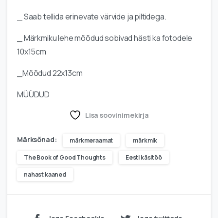
_ Saab tellida erinevate värvide ja piltidega.
_ Märkmiku lehe mõõdud sobivad hästi ka fotodele
10x15cm
_Mõõdud 22x13cm
MÜÜDUD
Lisa soovinimekirja
Märksõnad:
märkmeraamat
märkmik
The Book of Good Thoughts
Eesti käsitöö
nahast kaaned