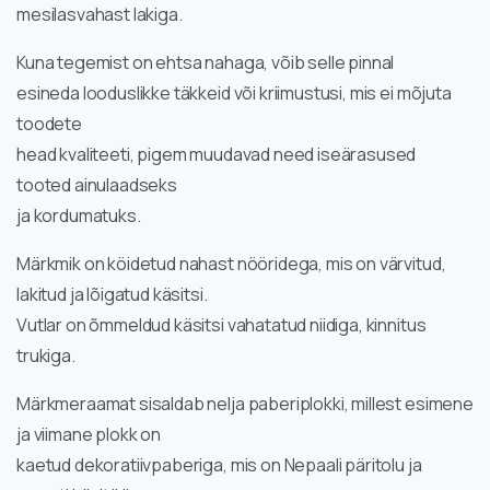
mesilasvahast lakiga.
Kuna tegemist on ehtsa nahaga, võib selle pinnal
esineda looduslikke täkkeid või kriimustusi, mis ei mõjuta
toodete
head kvaliteeti, pigem muudavad need iseärasused
tooted ainulaadseks
ja kordumatuks.
Märkmik on köidetud nahast nööridega, mis on värvitud,
lakitud ja lõigatud käsitsi.
Vutlar on õmmeldud käsitsi vahatatud niidiga, kinnitus
trukiga.
Märkmeraamat sisaldab nelja paberiplokki, millest esimene
ja viimane plokk on
kaetud dekoratiivpaberiga, mis on Nepaali päritolu ja