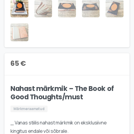
65
€
Nahast märkmik – The Book of
Good Thoughts/must
Märkmeraamatud
_ Vanas stiilis nahast märkmik on eksklusiivne
kingitus endale või sõbrale.