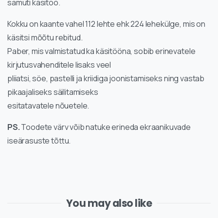
samuti käsitöö.
Kokku on kaante vahel 112 lehte ehk 224 lehekülge, mis on
käsitsi mõõtu rebitud.
Paber, mis valmistatud ka käsitööna, sobib erinevatele
kirjutusvahenditele lisaks veel
pliiatsi, söe, pastelli ja kriidiga joonistamiseks ning vastab
pikaajaliseks säilitamiseks
esitatavatele nõuetele.
PS.
Toodete värv võib natuke erineda ekraanikuvade
iseärasuste tõttu.
You may also like