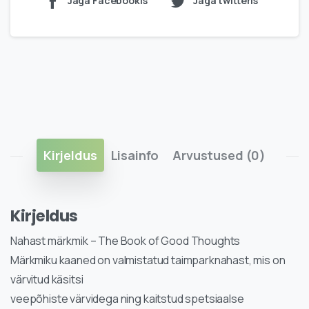
Jaga Facebookis
Jaga twitteris
Kirjeldus
Lisainfo
Arvustused (0)
Kirjeldus
Nahast märkmik – The Book of Good Thoughts
Märkmiku kaaned on valmistatud taimparknahast, mis on
värvitud käsitsi
veepõhiste värvidega ning kaitstud spetsiaalse