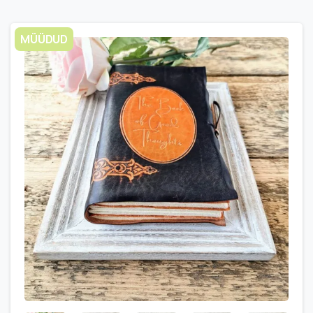
MÜÜDUD