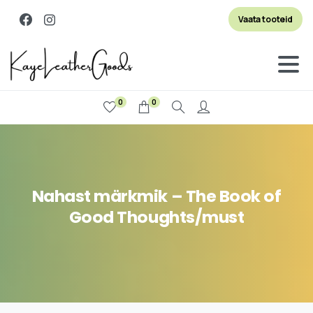
Vaata tooteid
0
0
Otsi
Nahast
märkmik
–
The
Book
of
Good
Thoughts/must