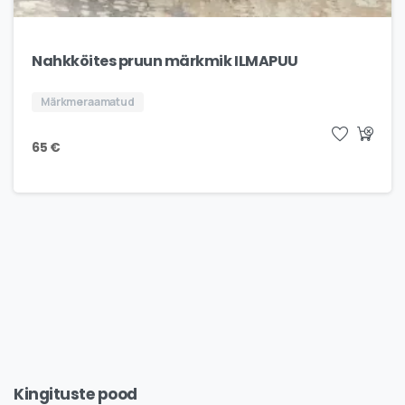
Nahkköites pruun märkmik ILMAPUU
Märkmeraamatud
65
€
Kingituste
pood