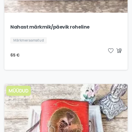
Nahast märkmik/päevik roheline
Märkmeraamatud
65
€
MÜÜDUD