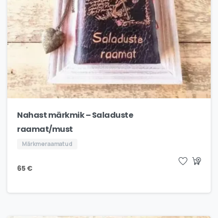
Nahast märkmik – Saladuste
raamat/must
Märkmeraamatud
65
€