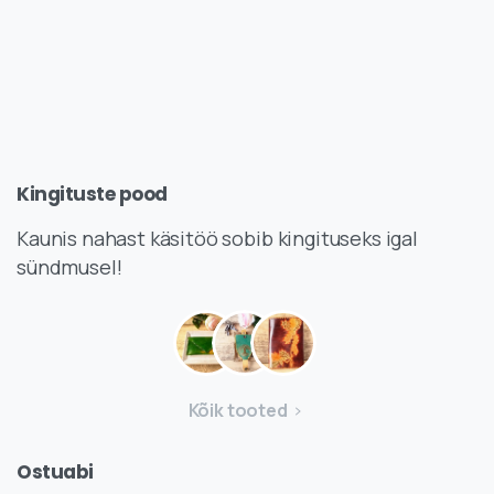
Kingituste
pood
Kaunis nahast käsitöö sobib kingituseks igal
sündmusel!
Kõik tooted
Ostuabi