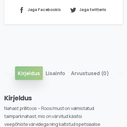
Jaga Facebookis
Jaga twitteris
Kirjeldus
Lisainfo
Arvustused (0)
Kirjeldus
Nahast prillitoos – Roos/must on valmistatud
taimparknahast, mis on värvitud käsitsi
veepõhiste värvidega ning kaitstud spetsiaalse