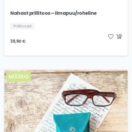
Nahast prillitoos – Ilmapuu/roheline
Prillitoosid
39,90
€
MÜÜDUD