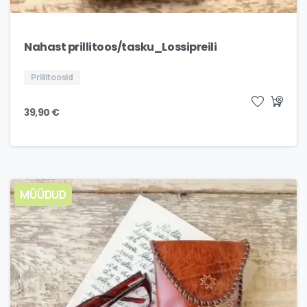
Nahast prillitoos/tasku_Lossipreili
Prillitoosid
39,90
€
MÜÜDUD