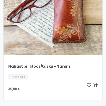
Nahast prillitoos/tasku – Tamm
Prillitoosid
39,90
€