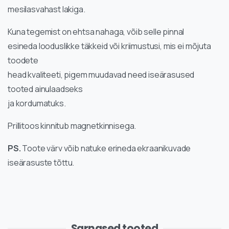
mesilasvahast lakiga.
Kuna tegemist on ehtsa nahaga, võib selle pinnal
esineda looduslikke täkkeid või kriimustusi, mis ei mõjuta
toodete
head kvaliteeti, pigem muudavad need iseärasused
tooted ainulaadseks
ja kordumatuks.
Prillitoos kinnitub magnetkinnisega.
PS.
Toote värv võib natuke erineda ekraanikuvade
iseärasuste tõttu.
Sarnased tooted