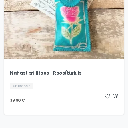
Nahast prillitoos – Roos/türkiis
Prillitoosid
39,90
€