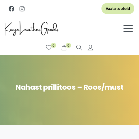
Vaata tooteid
0
0
Otsi
Nahast
prillitoos
–
Roos/must