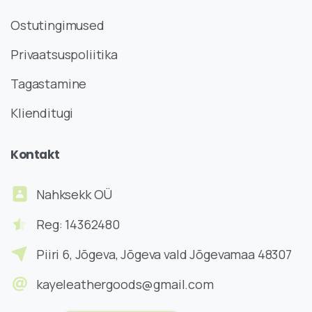
Ostutingimused
Privaatsuspoliitika
Tagastamine
Klienditugi
Kontakt
Nahksekk OÜ
Reg: 14362480
Piiri 6, Jõgeva, Jõgeva vald Jõgevamaa 48307
kayeleathergoods@gmail.com