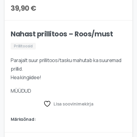
39,90
€
Nahast prillitoos – Roos/must
Prillitoosid
Parajalt suur prillitoos/tasku mahutab ka suuremad
prillid.
Hea kingiidee!
MÜÜDUD
Lisa soovinimekirja
Märksõnad: