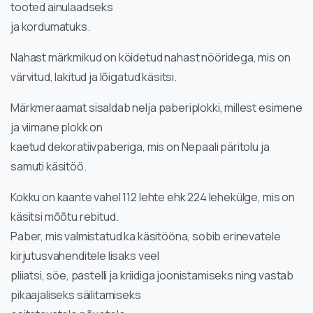
tooted ainulaadseks
ja kordumatuks.
Nahast märkmikud on köidetud nahast nööridega, mis on
värvitud, lakitud ja lõigatud käsitsi.
Märkmeraamat sisaldab nelja paberiplokki, millest esimene
ja viimane plokk on
kaetud dekoratiivpaberiga, mis on Nepaali päritolu ja
samuti käsitöö.
Kokku on kaante vahel 112 lehte ehk 224 lehekülge, mis on
käsitsi mõõtu rebitud.
Paber, mis valmistatud ka käsitööna, sobib erinevatele
kirjutusvahenditele lisaks veel
pliiatsi, söe, pastelli ja kriidiga joonistamiseks ning vastab
pikaajaliseks säilitamiseks