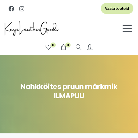
Vaata tooteid
0
0
Otsi
Nahkköites
pruun
märkmik
ILMAPUU