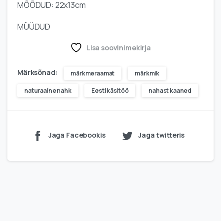
MÕÕDUD: 22x13cm
MÜÜDUD
Lisa soovinimekirja
Märksõnad:
märkmeraamat
märkmik
naturaalne nahk
Eesti käsitöö
nahast kaaned
Jaga Facebookis
Jaga twitteris