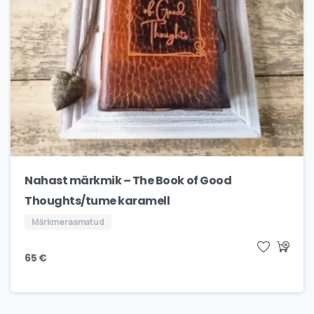
Nahast märkmik – The Book of Good
Thoughts/tume karamell
Märkmeraamatud
65
€