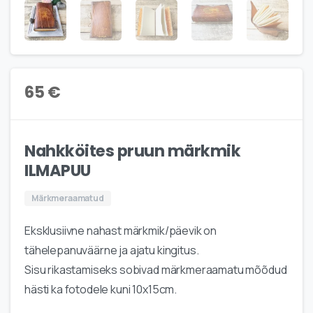
65
€
Nahkköites pruun märkmik
ILMAPUU
Märkmeraamatud
Eksklusiivne nahast märkmik/päevik on
tähelepanuväärne ja ajatu kingitus.
Sisu rikastamiseks sobivad märkmeraamatu mõõdud
hästi ka fotodele kuni 10x15cm.