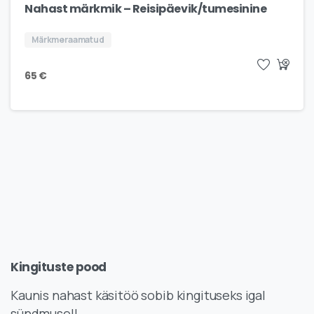
Nahast märkmik – Reisipäevik/tumesinine
Märkmeraamatud
65
€
Kingituste
pood
Kaunis nahast käsitöö sobib kingituseks igal
sündmusel!