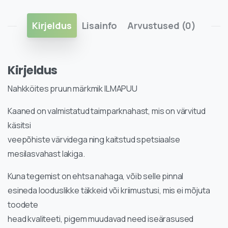
Kirjeldus
Lisainfo
Arvustused (0)
Kirjeldus
Nahkköites pruun märkmik ILMAPUU
Kaaned on valmistatud taimparknahast, mis on värvitud
käsitsi
veepõhiste värvidega ning kaitstud spetsiaalse
mesilasvahast lakiga.
Kuna tegemist on ehtsa nahaga, võib selle pinnal
esineda looduslikke täkkeid või kriimustusi, mis ei mõjuta
toodete
head kvaliteeti, pigem muudavad need iseärasused