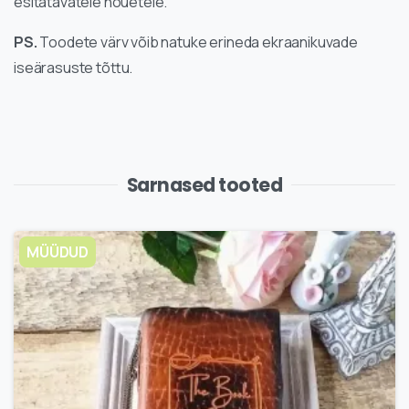
esitatavatele nõuetele.
PS.
Toodete värv võib natuke erineda ekraanikuvade
iseärasuste tõttu.
Sarnased tooted
MÜÜDUD