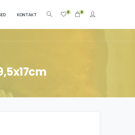
0
0
SED
KONTAKT
Otsi
9,5x17cm