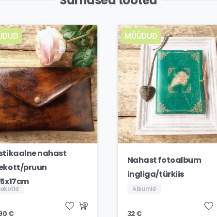
Sarnased tooted
ÜDUD
MÜÜDUD
stikaalne nahast
Nahast fotoalbum
ekott/pruun
ingliga/türkiis
,5x17cm
ekotid
Albumid
,90
€
32
€