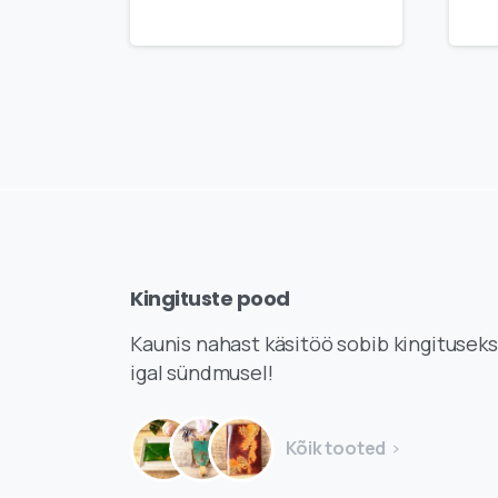
Kingituste
pood
Kaunis nahast käsitöö sobib kingituseks
igal sündmusel!
Kõik tooted