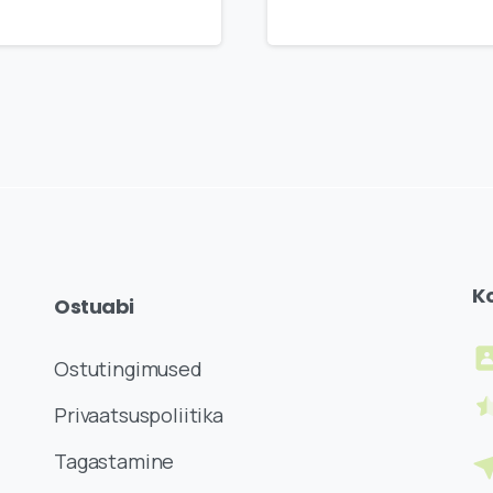
K
Ostuabi
Ostutingimused
Privaatsuspoliitika
Tagastamine