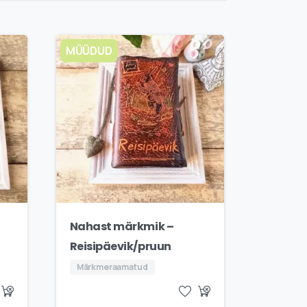
MÜÜDUD
Nahast märkmik –
Reisipäevik/pruun
Märkmeraamatud