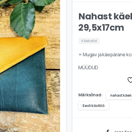
Nahast käek
29,5x17cm
Käekotid
= Mugav ja käepärane kot
MÜÜDUD
Märksõnad:
nahast käek
Eesti käsitöö