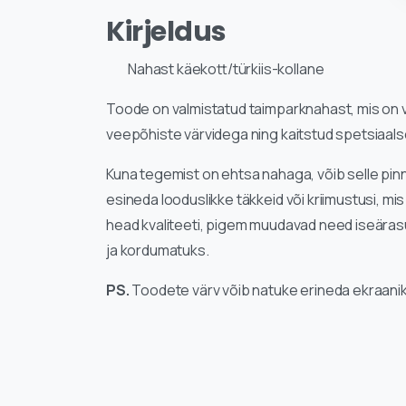
Kirjeldus
Nahast käekott/türkiis-kollane
Toode on valmistatud taimparknahast, mis on vä
veepõhiste värvidega ning kaitstud spetsiaals
Kuna tegemist on ehtsa nahaga, võib selle pinn
esineda looduslikke täkkeid või kriimustusi, mi
head kvaliteeti, pigem muudavad need iseära
ja kordumatuks.
PS.
Toodete värv võib natuke erineda ekraani