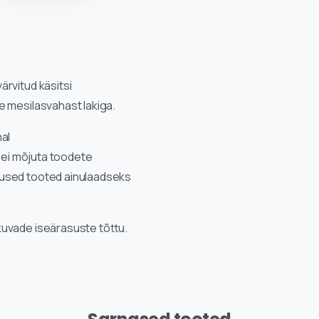
rvitud käsitsi
e mesilasvahast lakiga.
al
s ei mõjuta toodete
sused tooted ainulaadseks
kuvade iseärasuste tõttu.