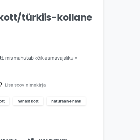
ott/türkiis-kollane
t, mis mahutab kõik esmavajaliku =
Lisa soovinimekirja
ott
nahast kott
naturaalne nahk