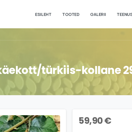
ESILEHT
TOOTED
GALERII
TEENU
käekott/türkiis-kollane
2
59,90
€