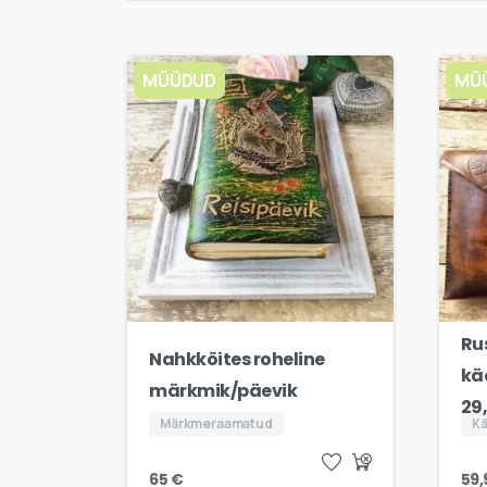
MÜÜDUD
MÜ
Ru
Nahkköites roheline
kä
märkmik/päevik
29
Märkmeraamatud
Kä
65
€
59