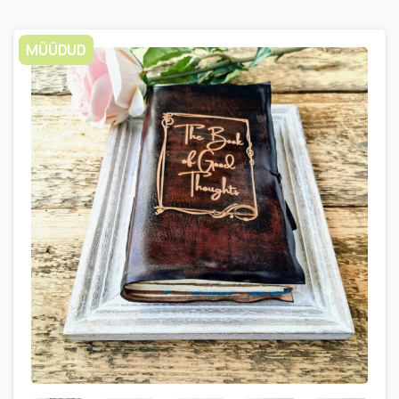
MÜÜDUD