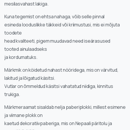
mesilasvahast lakiga.
Kuna tegemist on ehtsa nahaga, võib selle pinnal
esineda looduslikke täkkeid või kriimustusi, mis ei mõjuta
toodete
head kvaliteeti, pigem muudavad need iseärasused
tooted ainulaadseks
ja kordumatuks.
Märkmik on köidetud nahast nööridega, mis on värvitud,
lakitud ja lõigatud käsitsi.
Vutlar on õmmeldud käsitsi vahatatud niidiga, kinnitus
trukiga.
Märkmeraamat sisaldab nelja paberiplokki, millest esimene
ja viimane plokk on
kaetud dekoratiivpaberiga, mis on Nepaali päritolu ja