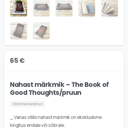
65
€
Nahast märkmik – The Book of
Good Thoughts/pruun
Märkmeraamatud
_ Vanas stiilis nahast märkmik on eksklusiivne
kingitus endale või sõbrale.