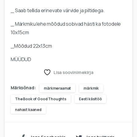
_ Saab tellida erinevate värvide ja piltidega.
_ Märkmiku lehe mõõdud sobivad hästi ka fotodele
10x15cm
_Mõõdud 22x13cm
MÜÜDUD
Lisa soovinimekirja
Märksõnad:
märkmeraamat
märkmik
The Book of Good Thoughts
Eesti käsitöö
nahast kaaned