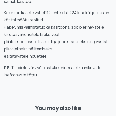
samuti käsitöö.
Kokku on kaante vahel 112 lehte ehk 224 lehekülge, mis on
käsitsi mõõtu rebitud.
Paber, mis valmistatud ka käsitööna, sobib erinevatele
kirjutusvahenditele lisaks veel
pliiatsi, söe, pastelli ja kriidiga joonistamiseks ning vastab
pikaajaliseks säilitamiseks
esitatavatele nõuetele.
PS.
Toodete värv võib natuke erineda ekraanikuvade
iseärasuste tõttu.
You may also like