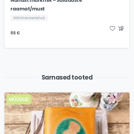
Nahast märkmik – Saladuste
raamat/must
Märkmeraamatud
65
€
Sarnased tooted
MÜÜDUD