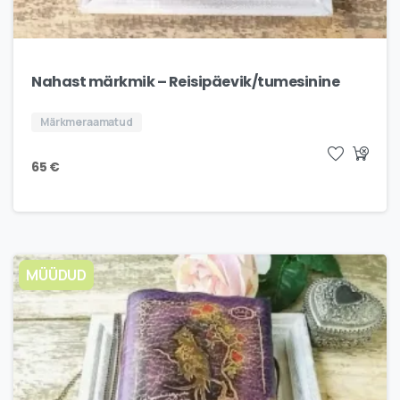
Nahast märkmik – Reisipäevik/tumesinine
Märkmeraamatud
65
€
MÜÜDUD