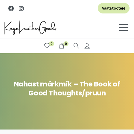
Vaata tooteid
0
0
Otsi
Nahast
märkmik
–
The
Book
of
Good
Thoughts/pruun