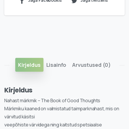
Jaga Facebookis
Jaga twitteris
Kirjeldus
Lisainfo
Arvustused (0)
Kirjeldus
Nahast märkmik – The Book of Good Thoughts
Märkmiku kaaned on valmistatud taimparknahast, mis on
värvitud käsitsi
veepõhiste värvidega ning kaitstud spetsiaalse